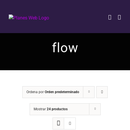
Saltar
al
contenido
flow
Ordena por
Orden predeterminado
Mostrar
24 productos