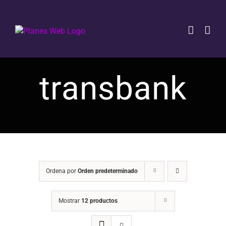
Saltar
al
contenido
transbank
Ordena por
Orden predeterminado
Mostrar
12 productos