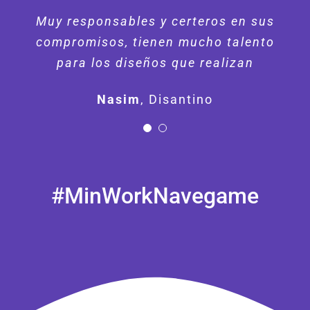
Muy responsables y certeros en sus
Se han encargado de nuestro sitio
compromisos, tienen mucho talento
web con profesionalismo y
para los diseños que realizan
creatividad.
Nasim
Felipe
,
Disantino
Oxmaq
#MinWorkNavegame