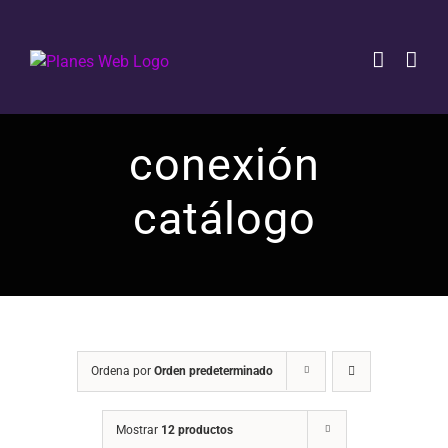
Saltar
al
contenido
conexión
catálogo
Ordena por
Orden predeterminado
Mostrar
12 productos