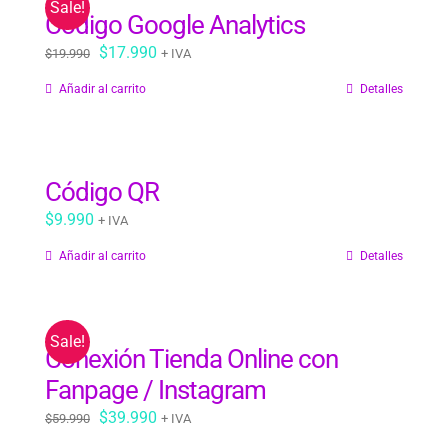
Sale!
Código Google Analytics
El
El
$
17.990
$
19.990
+ IVA
precio
precio
Añadir al carrito
Detalles
original
actual
era:
es:
$19.990.
$17.990.
Código QR
$
9.990
+ IVA
Añadir al carrito
Detalles
Sale!
Conexión Tienda Online con
Fanpage / Instagram
El
El
$
39.990
$
59.990
+ IVA
precio
precio