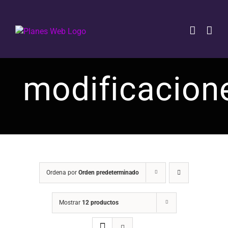
Saltar
al
contenido
modificacion
Ordena por
Orden predeterminado
Mostrar
12 productos