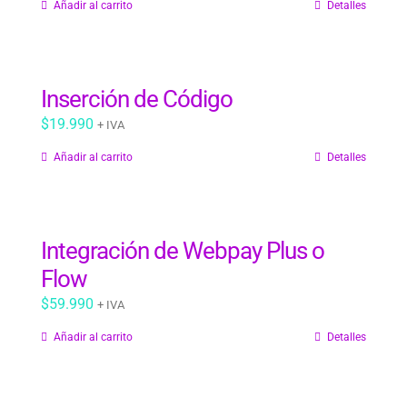
Añadir al carrito
Detalles
original
actual
era:
es:
$59.990.
$39.990.
Inserción de Código
$
19.990
+ IVA
Añadir al carrito
Detalles
Integración de Webpay Plus o
Flow
$
59.990
+ IVA
Añadir al carrito
Detalles