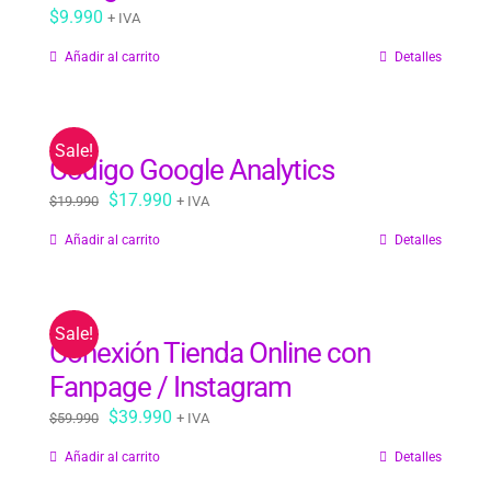
$
9.990
+ IVA
Añadir al carrito
Detalles
Sale!
Código Google Analytics
El
El
$
17.990
$
19.990
+ IVA
precio
precio
Añadir al carrito
Detalles
original
actual
era:
es:
$19.990.
$17.990.
Sale!
Conexión Tienda Online con
Fanpage / Instagram
El
El
$
39.990
$
59.990
+ IVA
precio
precio
Añadir al carrito
Detalles
original
actual