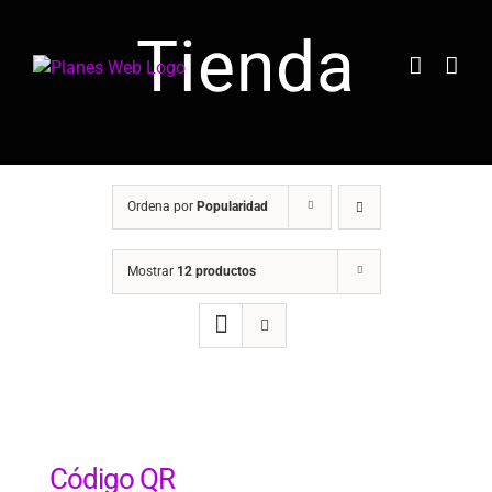
Saltar
Tienda
al
contenido
Ordena por
Popularidad
Mostrar
12 productos
Código QR